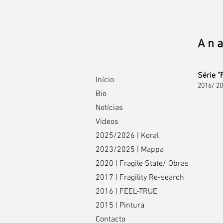
A n 
Série "F
Início
2016/ 2
Bio
Notícias
#V04
Tinta
Videos
da
China
2025/2026 | Koral
e
combustão
2023/2025 | Mappa
s/
2020 | Fragile State/ Obras
papel
vegetal
2017 | Fragility Re-search
em
caixa
2016 | FEEL-TRUE
de
acrílico
2015 | Pintura
com
Contacto
luz