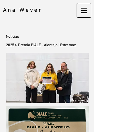
A n a W e v e r
Notícias
2025 > Prémio BIALE - Alentejo |
Estremoz